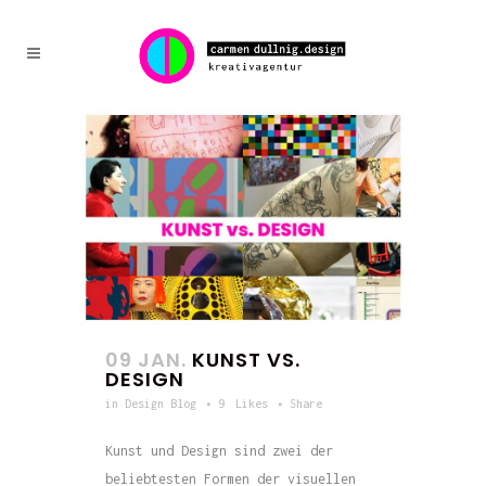
09 JAN.
KUNST VS.
DESIGN
in
Design Blog
9
Likes
Share
Kunst und Design sind zwei der
beliebtesten Formen der visuellen