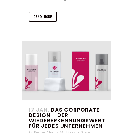
READ MORE
17 JAN.
DAS CORPORATE
DESIGN – DER
WIEDERERKENNUNGSWERT
FÜR JEDES UNTERNEHMEN
in
Design Blog
10
Likes
Share