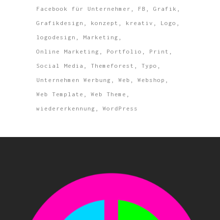
Facebook für Unternehmer
FB
Grafik
Grafikdesign
konzept
kreativ
Logo
logodesign
Marketing
Online Marketing
Portfolio
Print
Social Media
Themeforest
Typo
Unternehmen Werbung
Web
Webshop
Web Template
Web Theme
wiedererkennung
WordPress