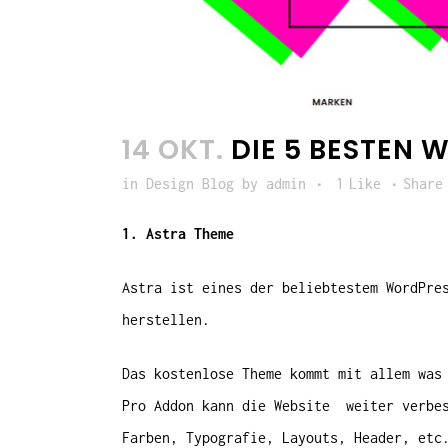
14 OKT.
DIE 5 BESTEN 
in
Design Blog
by
admin
1
Like
Share
1. Astra Theme
Astra ist eines der beliebtestem WordPre
herstellen.
Das kostenlose Theme kommt mit allem was
Pro Addon kann die Website weiter verbes
Farben, Typografie, Layouts, Header, etc