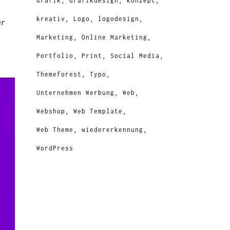
Grafik
Grafikdesign
konzept
kreativ
Logo
logodesign
er
Marketing
Online Marketing
Portfolio
Print
Social Media
Themeforest
Typo
Unternehmen Werbung
Web
Webshop
Web Template
Web Theme
wiedererkennung
WordPress