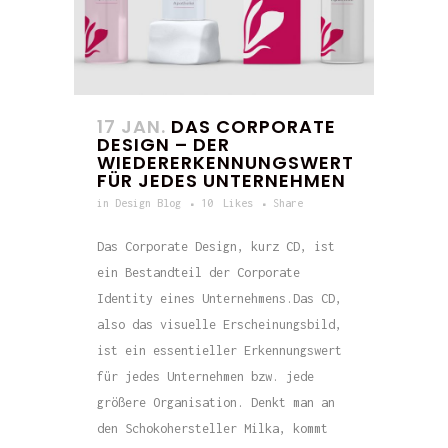
17 JAN.
DAS CORPORATE
DESIGN – DER
WIEDERERKENNUNGSWERT
FÜR JEDES UNTERNEHMEN
in
Design Blog
10
Likes
Share
Das Corporate Design, kurz CD, ist
ein Bestandteil der Corporate
Identity eines Unternehmens.Das CD,
also das visuelle Erscheinungsbild,
ist ein essentieller Erkennungswert
für jedes Unternehmen bzw. jede
größere Organisation. Denkt man an
den Schokohersteller Milka, kommt