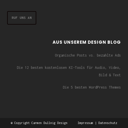
RUF UNS AN
AUS UNSEREM DESIGN BLOG
Organische Posts vs. bezahlte Ads
Die 12 besten kostenlosen KI-Tools für Audio, Video,
Bild & Text
Die 5 besten WordPress Themes
© Copyright Carmen Dullnig Design
Impressum
|
Datenschutz