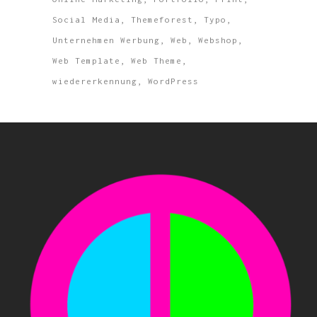
Social Media
Themeforest
Typo
Unternehmen Werbung
Web
Webshop
Web Template
Web Theme
wiedererkennung
WordPress