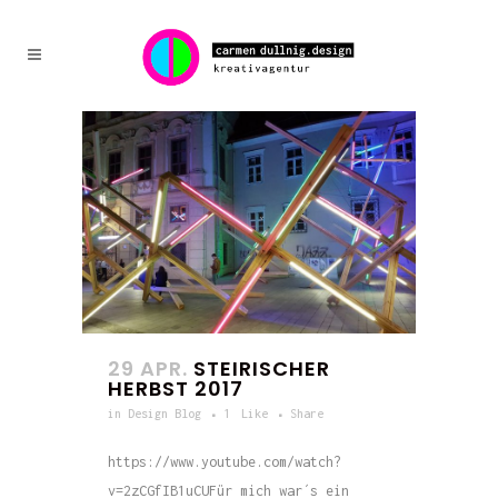
29 APR.
STEIRISCHER
HERBST 2017
in
Design Blog
1
Like
Share
https://www.youtube.com/watch?
v=2zCGfIB1uCUFür mich war´s ein