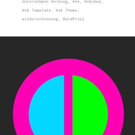
Unternehmen Werbung
Web
Webshop
Web Template
Web Theme
wiedererkennung
WordPress