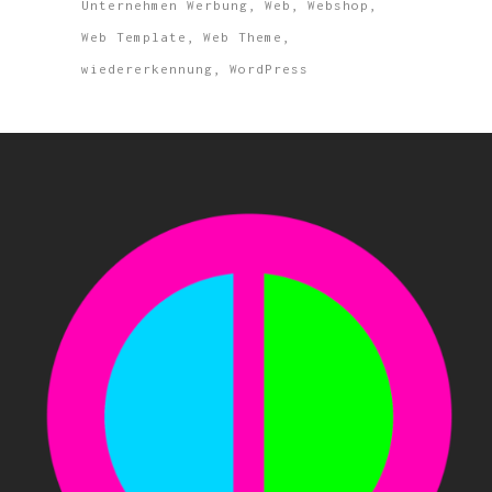
Unternehmen Werbung
Web
Webshop
Web Template
Web Theme
wiedererkennung
WordPress