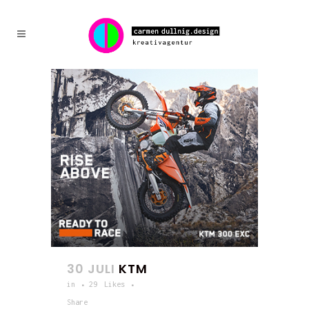
30 JULI
KTM
in
29
Likes
Share