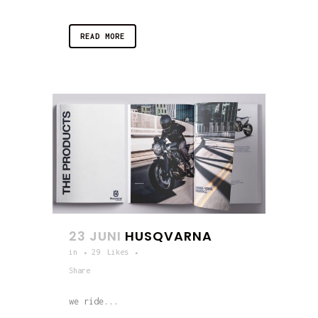
READ MORE
23 JUNI
HUSQVARNA
in
29
Likes
Share
we ride...