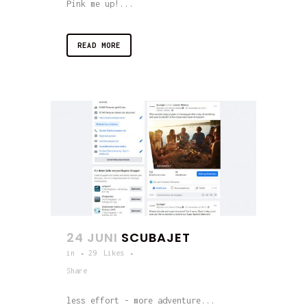
Pink me up!...
READ MORE
24 JUNI
SCUBAJET
in
29
Likes
Share
less effort - more adventure...