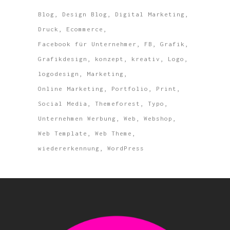
Blog
Design Blog
Digital Marketing
Druck
Ecommerce
Facebook für Unternehmer
FB
Grafik
Grafikdesign
konzept
kreativ
Logo
logodesign
Marketing
Online Marketing
Portfolio
Print
Social Media
Themeforest
Typo
Unternehmen Werbung
Web
Webshop
Web Template
Web Theme
wiedererkennung
WordPress