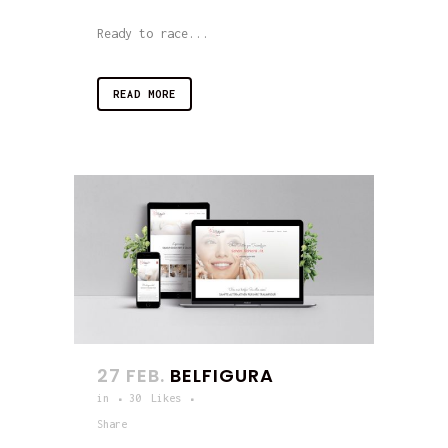
Ready to race...
READ MORE
27 FEB.
BELFIGURA
in
30
Likes
Share