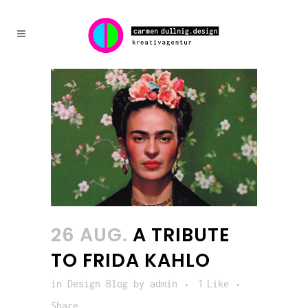
26 AUG.
A TRIBUTE
TO FRIDA KAHLO
in
Design Blog
by
admin
1
Like
Share