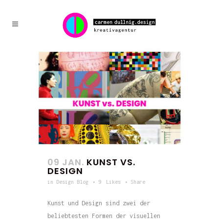
09 JAN.
KUNST VS.
DESIGN
in
Design Blog
9
Likes
Share
Kunst und Design sind zwei der
beliebtesten Formen der visuellen