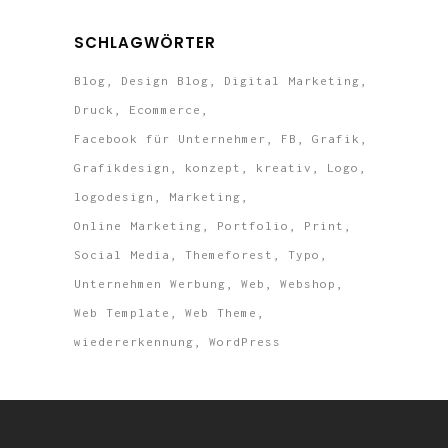
SCHLAGWÖRTER
Blog
Design Blog
Digital Marketing
Druck
Ecommerce
Facebook für Unternehmer
FB
Grafik
Grafikdesign
konzept
kreativ
Logo
logodesign
Marketing
Online Marketing
Portfolio
Print
Social Media
Themeforest
Typo
Unternehmen Werbung
Web
Webshop
Web Template
Web Theme
wiedererkennung
WordPress