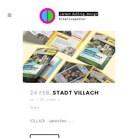
24 FEB.
STADT VILLACH
in
29
Likes
Share
VILLACH :umworben...