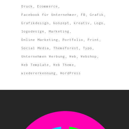
Druck
Ecommerce
Facebook für Unternehmer
FB
Grafik
Grafikdesign
konzept
kreativ
Logo
logodesign
Marketing
Online Marketing
Portfolio
Print
Social Media
Themeforest
Typo
Unternehmen Werbung
Web
Webshop
Web Template
Web Theme
wiedererkennung
WordPress