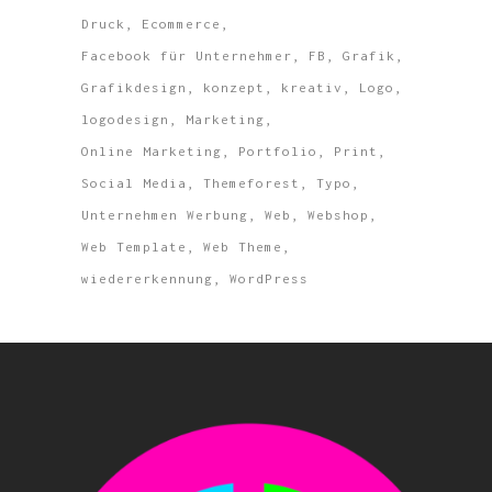
Druck
Ecommerce
Facebook für Unternehmer
FB
Grafik
Grafikdesign
konzept
kreativ
Logo
logodesign
Marketing
Online Marketing
Portfolio
Print
Social Media
Themeforest
Typo
Unternehmen Werbung
Web
Webshop
Web Template
Web Theme
wiedererkennung
WordPress