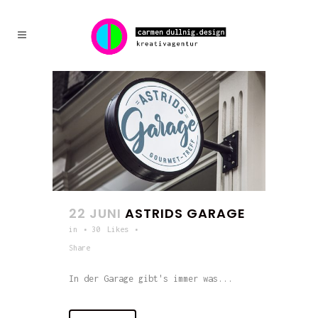
22 JUNI
ASTRIDS GARAGE
in
30
Likes
Share
In der Garage gibt's immer was...