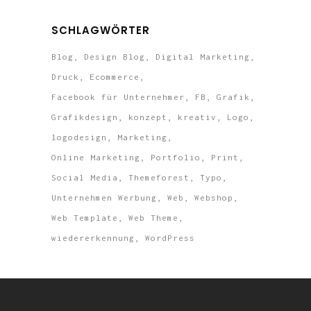
SCHLAGWÖRTER
Blog
Design Blog
Digital Marketing
Druck
Ecommerce
Facebook für Unternehmer
FB
Grafik
Grafikdesign
konzept
kreativ
Logo
logodesign
Marketing
Online Marketing
Portfolio
Print
Social Media
Themeforest
Typo
Unternehmen Werbung
Web
Webshop
Web Template
Web Theme
wiedererkennung
WordPress