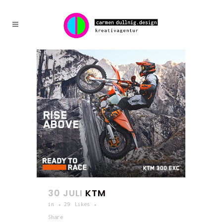
30 JULI
KTM
in
29
Likes
Share