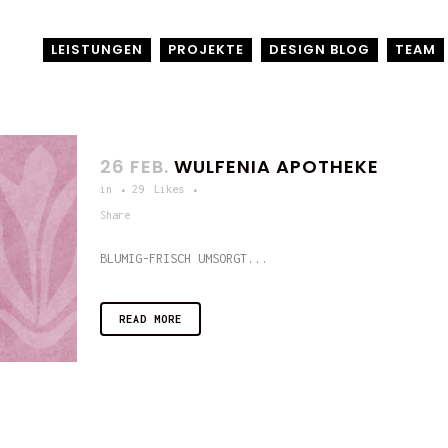
LEISTUNGEN
PROJEKTE
DESIGN BLOG
TEAM
26 FEB.
WULFENIA APOTHEKE
in
29
Likes
Share
BLUMIG-FRISCH UMSORGT...
READ MORE