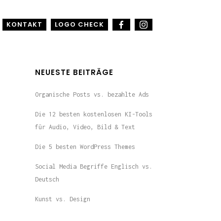
KONTAKT
LOGO CHECK
NEUESTE BEITRÄGE
Organische Posts vs. bezahlte Ads
Die 12 besten kostenlosen KI-Tools
für Audio, Video, Bild & Text
Die 5 besten WordPress Themes
Social Media Begriffe Englisch vs.
Deutsch
Kunst vs. Design