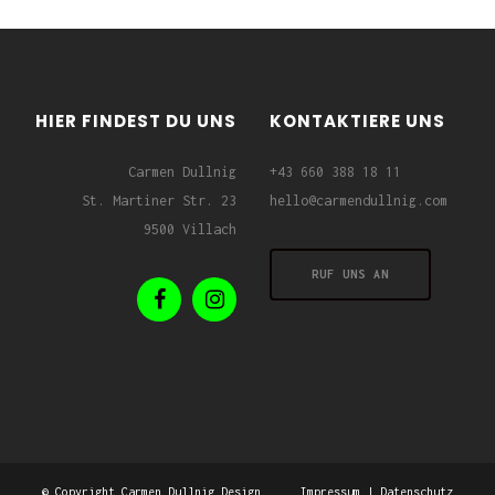
HIER FINDEST DU UNS
KONTAKTIERE UNS
Carmen Dullnig
+43 660 388 18 11
St. Martiner Str. 23
hello@carmendullnig.com
9500 Villach
RUF UNS AN
© Copyright Carmen Dullnig Design
Impressum
|
Datenschutz