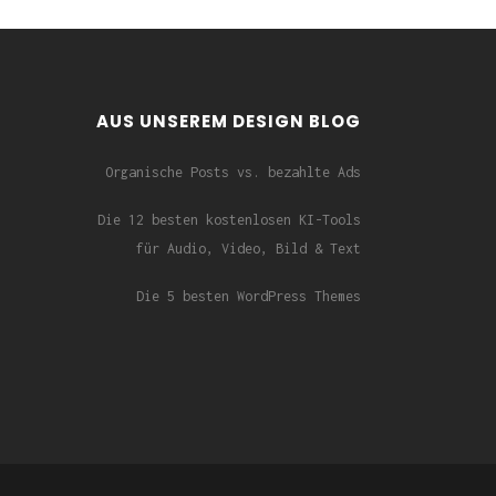
AUS UNSEREM DESIGN BLOG
Organische Posts vs. bezahlte Ads
Die 12 besten kostenlosen KI-Tools
für Audio, Video, Bild & Text
Die 5 besten WordPress Themes